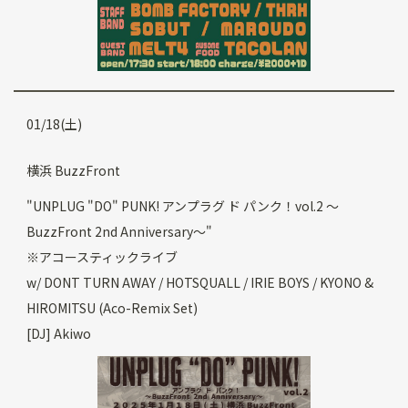
01/18(土)
横浜 BuzzFront
"UNPLUG "DO" PUNK! アンプラグ ド パンク！vol.2 〜
BuzzFront 2nd Anniversary〜"
※アコースティックライブ
w/ DONT TURN AWAY / HOTSQUALL / IRIE BOYS / KYONO &
HIROMITSU (Aco-Remix Set)
[DJ] Akiwo