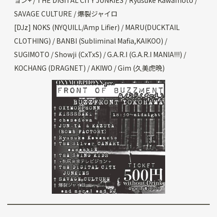
ョン+ / THE DIGITAL CITY JUNKIES / Ryusuke Kawamoto /
SAVAGE CULTURE / 爆裂ジャイロ
[DJz] NOKS (NYQUILL/Amp Lifier) / MARU(DUCKTAIL
CLOTHING) / BANBI (Subliminal Mafia,KAIKOO) /
SUGIMOTO / Showji (CxTxS) / G.A.R.I (G.A.R.I MANIA!!!) /
KOCHANG (DRAGNET) / AKIWO / Gim (久美虎晩)