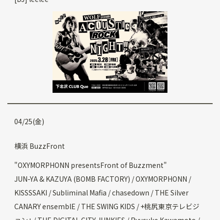
04/25(金)
横浜 BuzzFront
"OXYMORPHONN presentsFront of Buzzment"
JUN-YA & KAZUYA (BOMB FACTORY) / OXYMORPHONN /
KISSSSAKI / Subliminal Mafia / chasedown / THE Silver
CANARY ensemblE / THE SWING KIDS / +桃尻東京テレビジ