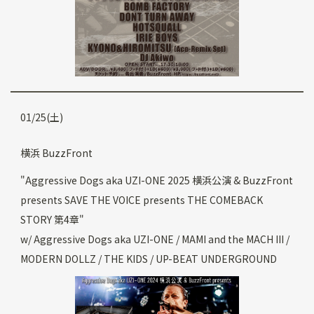
01/25(土)
横浜 BuzzFront
"Aggressive Dogs aka UZI-ONE 2025 横浜公演 & BuzzFront
presents SAVE THE VOICE presents THE COMEBACK
STORY 第4章"
w/ Aggressive Dogs aka UZI-ONE / MAMI and the MACH III /
MODERN DOLLZ / THE KIDS / UP-BEAT UNDERGROUND