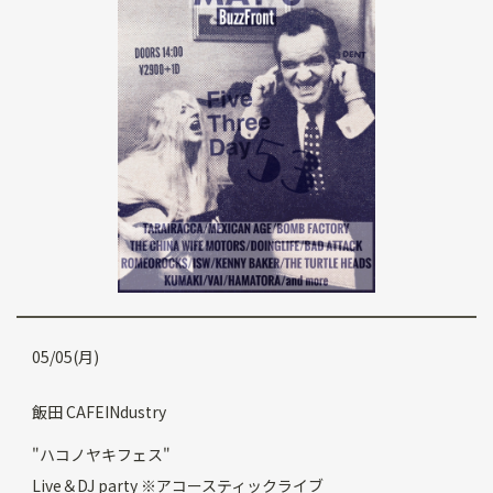
05/05(月)
飯田 CAFEINdustry
"ハコノヤキフェス"
Live＆DJ party ※アコースティックライブ