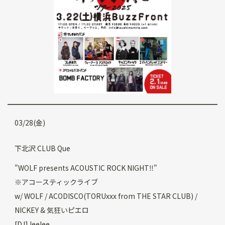
03/28(金)
下北沢 CLUB Que
"WOLF presents ACOUSTIC ROCK NIGHT‼︎"
※アコースティックライブ
w/ WOLF / ACODISCO(TORUxxx from THE STAR CLUB) /
NICKEY & 気狂いピエロ
[DJ] leelee