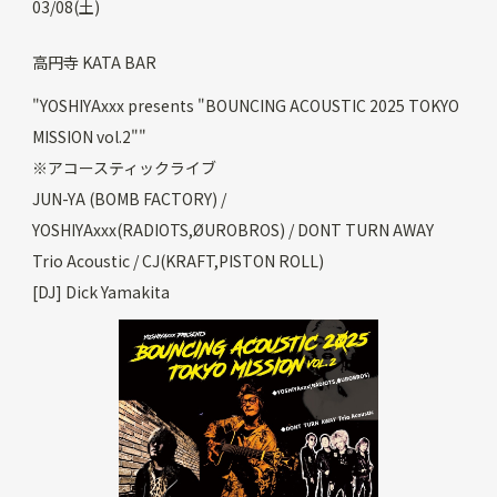
03/08(土)
高円寺 KATA BAR
"YOSHIYAxxx presents "BOUNCING ACOUSTIC 2025 TOKYO
MISSION vol.2""
※アコースティックライブ
JUN-YA (BOMB FACTORY) /
YOSHIYAxxx(RADIOTS,ØUROBROS) / DONT TURN AWAY
Trio Acoustic / CJ(KRAFT,PISTON ROLL)
[DJ] Dick Yamakita