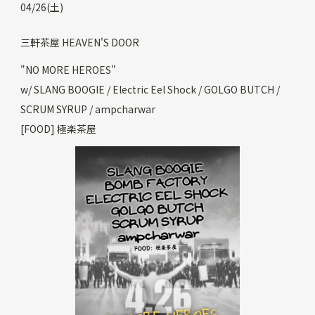
04/26(土)
三軒茶屋 HEAVEN'S DOOR
"NO MORE HEROES"
w/ SLANG BOOGIE / Electric Eel Shock / GOLGO BUTCH /
SCRUM SYRUP / ampcharwar
[FOOD] 極楽茶屋