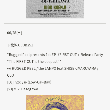
06/28(土)
下北沢 CLUB251
"Rugged Peel presents 1st EP『FIRST CUT』Release Party
"The FIRST CUT is the deepest""
w/ RUGGED PEEL / the LAMPO feat.SHIGEKIMARUYAMA /
QuO
[DJ] ivxx. / u-(Low-Cal-Ball)
[VJ] Yuki Hasegawa