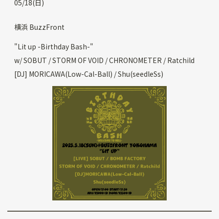
05/18(日)
横浜 BuzzFront
"Lit up -Birthday Bash-"
w/ SOBUT / STORM OF VOID / CHRONOMETER / Ratchild
[DJ] MORICAWA(Low-Cal-Ball) / Shu(seedleSs)