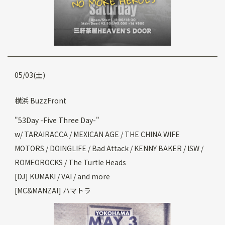
05/03(土)
横浜 BuzzFront
"53Day -Five Three Day-"
w/ TARAIRACCA / MEXICAN AGE / THE CHINA WIFE
MOTORS / DOINGLIFE / Bad Attack / KENNY BAKER / ISW /
ROMEOROCKS / The Turtle Heads
[DJ] KUMAKI / VAI / and more
[MC&MANZAI] ハマトラ