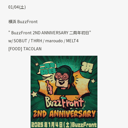
01/04(土)
横浜 BuzzFront
" BuzzFront 2ND ANNIVERSARY 二周年初日"
w/ SOBUT / THRH / maroudo / MELT4
[FOOD] TACOLAN