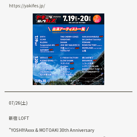
https://yakifes.jp/
07/26(土)
新宿 LOFT
"YOSHIYAxxx & MOTOAKI 30th Anniversary