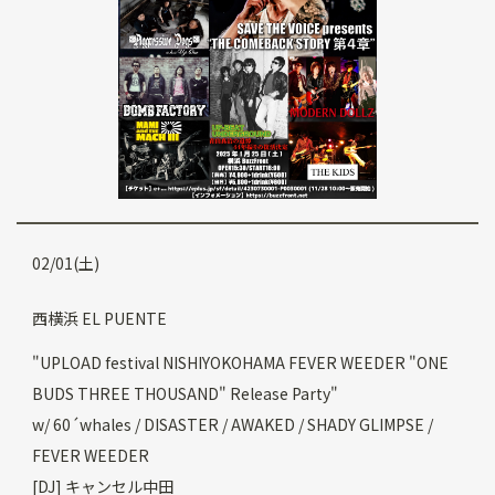
02/01(土)
西横浜 EL PUENTE
"UPLOAD festival NISHIYOKOHAMA FEVER WEEDER "ONE
BUDS THREE THOUSAND" Release Party"
w/ 60´whales / DISASTER / AWAKED / SHADY GLIMPSE /
FEVER WEEDER
[DJ] キャンセル中田