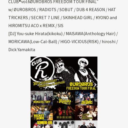
CLUB®️vol.6ØUROBROS FREEDOM TOUR FINAL"
w/ ØUROBROS / RADIOTS / SOBUT / DUB 4 REASON / HAT
TRICKERS / SECRET 7 LINE / SKINHEAD GIRL / KYONO and
HIROMITSU ACO x REMIX / SIS
[DJ] You-suke Hirata(kikoku) / MAISAWA(Anthology Hair) /
MORICAWA(Low-Cal-Ball) / HIGO-VICIOUS(RISK) / hiroshi /
Dick Yamakita