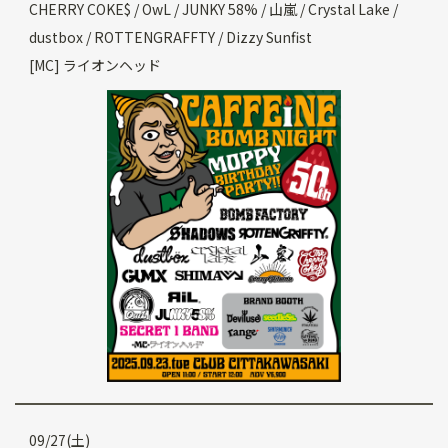
CHERRY COKE$ / OwL / JUNKY 58% / 山嵐 / Crystal Lake /
dustbox / ROTTENGRAFFTY / Dizzy Sunfist
[MC] ライオンヘッド
09/27(土)