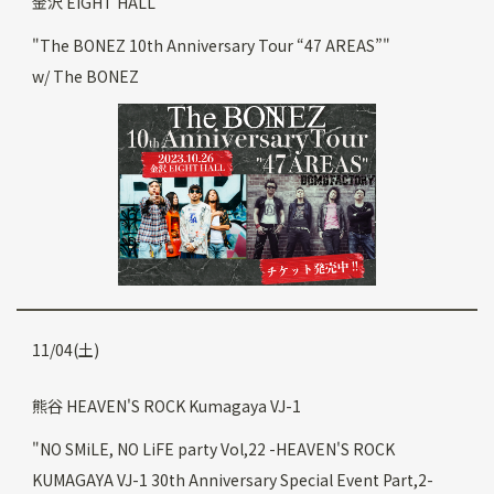
金沢 EIGHT HALL
"The BONEZ 10th Anniversary Tour “47 AREAS”"
w/ The BONEZ
11/04(土)
熊谷 HEAVEN'S ROCK Kumagaya VJ-1
"NO SMiLE, NO LiFE party Vol,22 -HEAVEN'S ROCK
KUMAGAYA VJ-1 30th Anniversary Special Event Part,2-