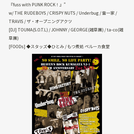
『fuss with PUNK ROCK！』"
w/ THE RUDEBOYS / CRISPY NUTS / Underbug / 雷一家 /
TRAVIS / ザ・オープニングアクツ
[DJ] TOUMA(S.O.T.L) / JOHNNY / GEORGE(雑草團) / ta-co(雑
草團)
[FOODs] ◆スタッズ◆ひとみ / もつ煮処 ペルーカ食堂