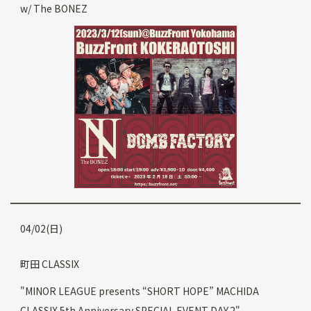
w/ The BONEZ
04/02(日)
町田 CLASSIX
"MINOR LEAGUE presents “SHORT HOPE” MACHIDA
CLASSIX 5th Anniversary SPECIAL EVENT DAY.2"