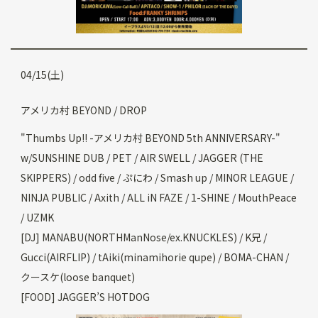
04/15(土)
アメリカ村 BEYOND / DROP
"Thumbs Up!! -アメリカ村 BEYOND 5th ANNIVERSARY-"
w/SUNSHINE DUB / PET / AIR SWELL / JAGGER (THE
SKIPPERS) / odd five / ぷにわ / Smash up / MINOR LEAGUE /
NINJA PUBLIC / Axith / ALL iN FAZE / 1-SHINE / MouthPeace
/ UZMK
[DJ] MANABU(NORTHManNose/ex.KNUCKLES) / K兄 /
Gucci(AIRFLIP) / tAiki(minamihorie qupe) / BOMA-CHAN /
クースケ(loose banquet)
[FOOD] JAGGER’S HOTDOG