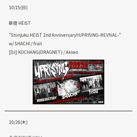
10/15(日)
新宿 HEIST
"Shinjuku HEIST 2nd Anniversary!!UPRISING-REVIVAL-"
w/ SHACHI / frail
[DJ] KOCHANG(DRAGNET) / Akiwo
10/26(木)