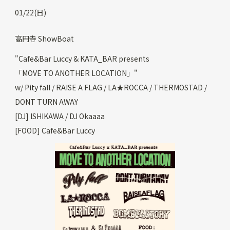
01/22(日)
高円寺 ShowBoat
"Cafe&Bar Luccy & KATA_BAR presents
「MOVE TO ANOTHER LOCATION」"
w/ Pity fall / RAISE A FLAG / LA★ROCCA / THERMOSTAD /
DONT TURN AWAY
[DJ] ISHIKAWA / DJ Okaaaa
[FOOD] Cafe&Bar Luccy