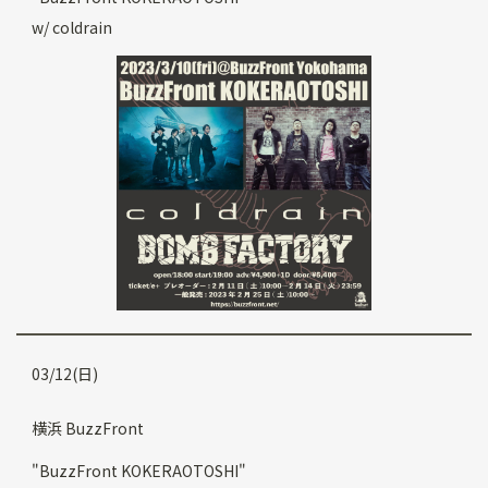
w/ coldrain
03/12(日)
横浜 BuzzFront
"BuzzFront KOKERAOTOSHI"