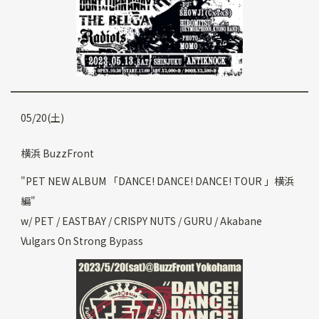
05/20(土)
横浜 BuzzFront
"PET NEW ALBUM 「DANCE! DANCE! DANCE! TOUR 」横浜
編"
w/ PET / EASTBAY / CRISPY NUTS / GURU / Akabane
Vulgars On Strong Bypass