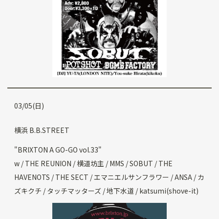
03/05(日)
横浜 B.B.STREET
"BRIXTON A GO-GO vol.33"
w / THE REUNION / 横道坊主 / MMS / SOBUT / THE
HAVENOTS / THE SECT / エマニエルサンフラワー / ANSA / カ
ズキクチ / タッチマッターズ / 地下水道 / katsumi(shove-it)