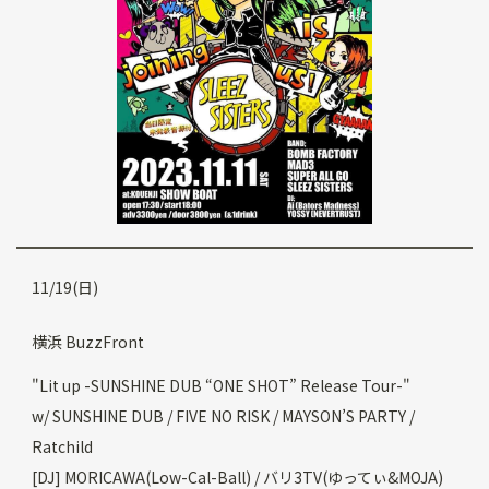
11/19(日)
横浜 BuzzFront
"Lit up -SUNSHINE DUB “ONE SHOT” Release Tour-"
w/ SUNSHINE DUB / FIVE NO RISK / MAYSON’S PARTY /
Ratchild
[DJ] MORICAWA(Low-Cal-Ball) / バリ3TV(ゆってぃ&MOJA)