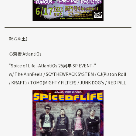
06/24(土)
心斎橋 AtlantiQs
"Spice of Life -AtlantiQs 25周年 SP EVENT-"
w/ The AnnFeels / SCYTHEWRACK SYSTEM / CJ(Piston Roll
/ KRAFT) / TOMO(MIGHTY FILTER) / JUNK DOG’s / RED PiLL