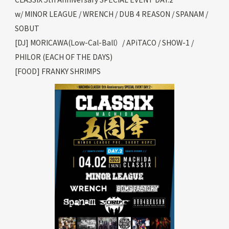
w/ MINOR LEAGUE / WRENCH / DUB 4 REASON / SPANAM /
SOBUT
[DJ] MORICAWA(Low-Cal-Ball）/ APiTACO / SHOW-1 /
PHILOR (EACH OF THE DAYS)
[FOOD] FRANKY SHRIMPS