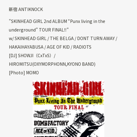
新宿 ANTIKNOCK
"SKINHEAD GIRL 2nd ALBUM “Punx living in the
underground” TOUR FINAL‼︎"
w/ SKINHEAD GIRL / THE BELGA / DONT TURN AWAY /
HAKAIHAYABUSA / AGE OF KID / RADIOTS
[DJ] SHOWJI（CxTxS）/
HIROMITSU(OXYMORPHONN,KYONO BAND)
[Photo] MOMO