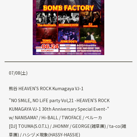
07/08(土)
熊谷 HEAVEN'S ROCK Kumagaya VJ-1
"NO SMiLE, NO LiFE party Vol,21 -HEAVEN'S ROCK
KUMAGAYA VJ-1 30th Anniversary Special Event-"
w/ NANISAMA? / Hi-BALL / TWOFACE / ペルーカ
[DJ] TOUMA(S.O.T.L) / JHONNY / GEORGE(雑草團) / ta-co(雑
草團) / ハシヅメ現象(HASSY-HASSIE)