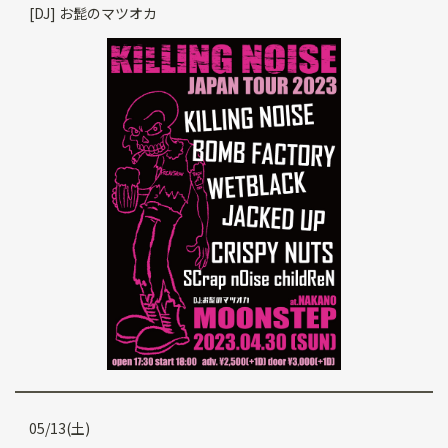
[DJ] お髭のマツオカ
05/13(土)