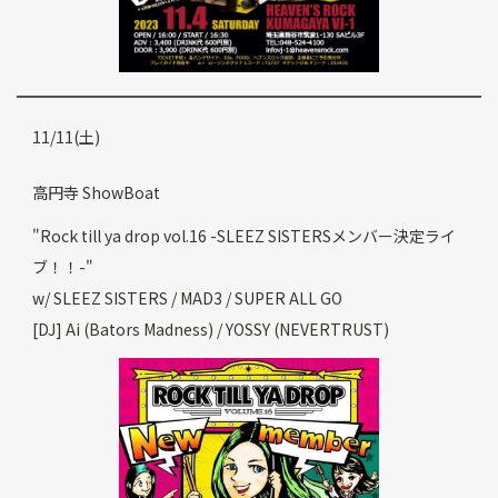
11/11(土)
高円寺 ShowBoat
"Rock till ya drop vol.16 -SLEEZ SISTERSメンバー決定ライ
ブ！！-"
w/ SLEEZ SISTERS / MAD3 / SUPER ALL GO
[DJ] Ai (Bators Madness) / YOSSY (NEVERTRUST)