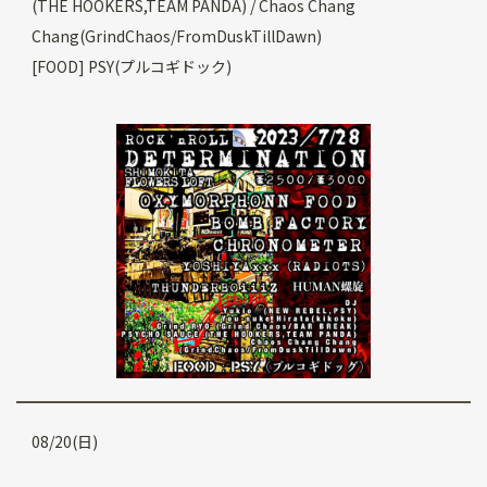
(THE HOOKERS,TEAM PANDA) / Chaos Chang
Chang(GrindChaos/FromDuskTillDawn)
[FOOD] PSY(プルコギドック)
08/20(日)