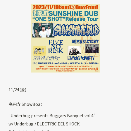
11/24(金)
高円寺 ShowBoat
"Underbug presents Buggars Banquet vol.4"
w/ Underbug / ELECTRIC EEL SHOCK