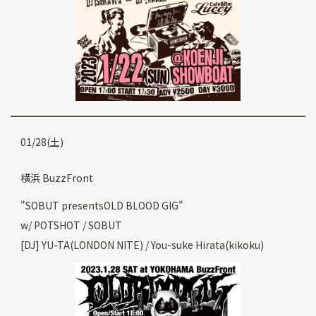
01/28(土)
横浜 BuzzFront
"SOBUT presentsOLD BLOOD GIG"
w/ POTSHOT / SOBUT
[DJ] YU-TA(LONDON NITE) / You-suke Hirata(kikoku)