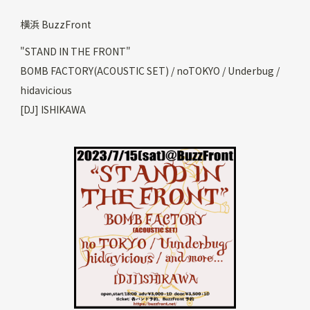
横浜 BuzzFront
"STAND IN THE FRONT"
BOMB FACTORY(ACOUSTIC SET) / noTOKYO / Underbug /
hidavicious
[DJ] ISHIKAWA