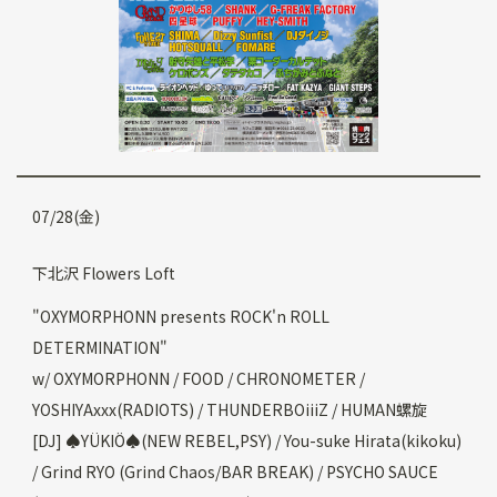
07/28(金)
下北沢 Flowers Loft
"OXYMORPHONN presents ROCK'n ROLL
DETERMINATION"
w/ OXYMORPHONN / FOOD / CHRONOMETER /
YOSHIYAxxx(RADIOTS) / THUNDERBOiiiZ / HUMAN螺旋
[DJ] ♠️YÜKIÖ♠️(NEW REBEL,PSY) / You-suke Hirata(kikoku)
/ Grind RYO (Grind Chaos/BAR BREAK) / PSYCHO SAUCE