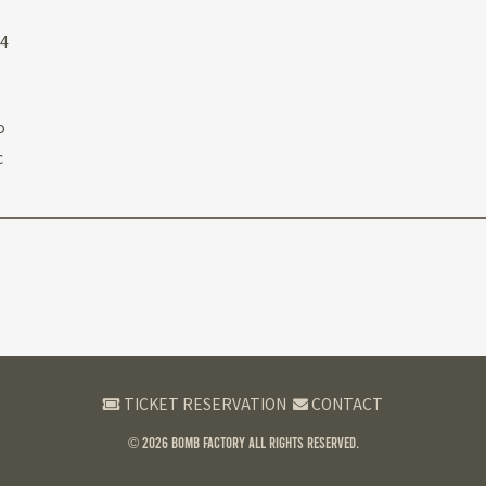
Y4
o
c
TICKET RESERVATION
CONTACT
© 2026 BOMB FACTORY
All rights reserved.