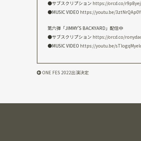
●サブスクリプション
https://orcd.co/r9p8yej
●MUSIC VIDEO
https://youtu.be/3ztNrQAp0
第六弾「JIMMY’S BACKYARD」配信中
●サブスクリプション
https://orcd.co/ronyda
●MUSIC VIDEO
https://youtu.be/sTIogqMyel
ONE FES 2022出演決定